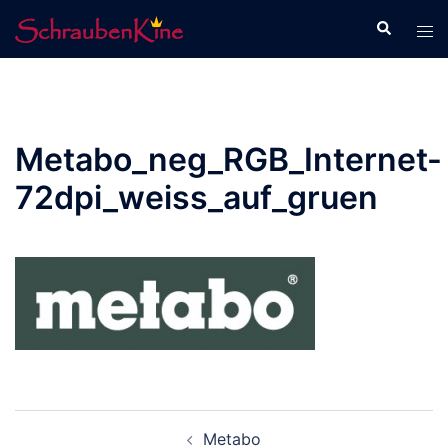
Zum
Suche
Men
Inhalt
ums
springen
Metabo_neg_RGB_Internet-
72dpi_weiss_auf_gruen
Beitrags-
Metabo